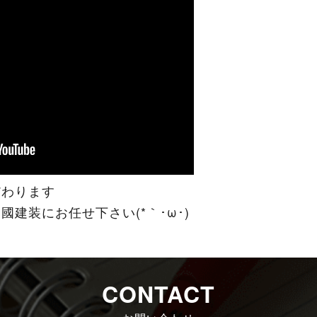
だわります
建装にお任せ下さい(*｀･ω･)ゞ
CONTACT