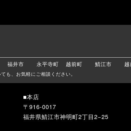
福井市
永平寺町
越前町
鯖江市
越
いても、お気軽にご相談ください。
■本店
〒916-0017
福井県鯖江市神明町2丁目2−25