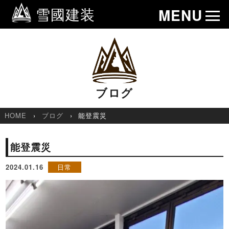
雪國建装
MENU
ブログ
HOME
ブログ
能登震災
能登震災
2024.01.16
日常