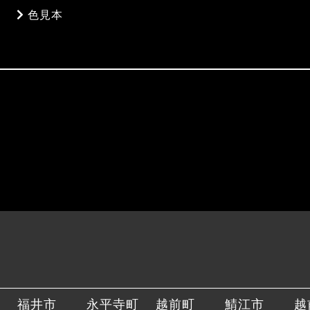
色見本
福井市
永平寺町
越前町
鯖江市
越