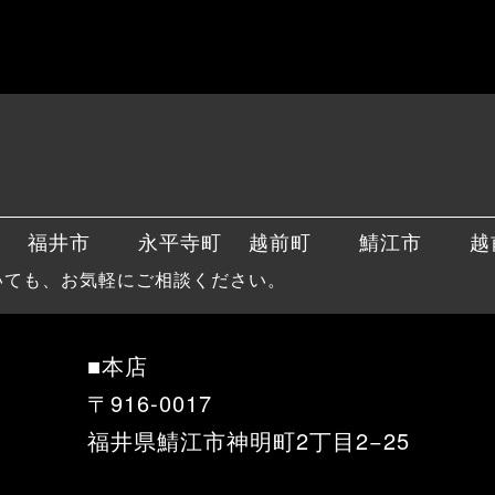
福井市
永平寺町
越前町
鯖江市
越
いても、お気軽にご相談ください。
■本店
〒916-0017
福井県鯖江市神明町2丁目2−25