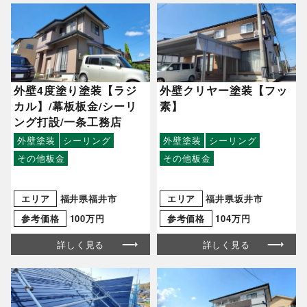
外壁4度塗り塗装【ラジ
外壁クリヤー塗装【フッ
カル】/幕板板金/シーリ
素】
ング打設/一条工務店
外壁塗装
シーリング
外壁塗装
シーリング
その他板金
その他板金
エリア
福井県福井市
エリア
福井県坂井市
参考価格
100万円
参考価格
104万円
詳しく見る
詳しく見る