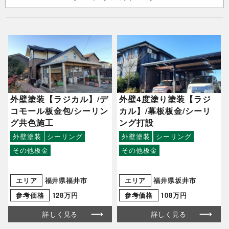
外壁塗装【ラジカル】/デ
外壁4度塗り塗装【ラジ
コモール板金包/シーリン
カル】/幕板板金/シーリ
グ共色施工
ング打設
外壁塗装
シーリング
外壁塗装
シーリング
その他板金
その他板金
エリア
福井県福井市
エリア
福井県坂井市
参考価格
128万円
参考価格
108万円
詳しく見る
詳しく見る