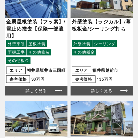
金属屋根塗装【フッ素】/
外壁塗装【ラジカル】/幕
雪止め撤去【保険一部適
板板金/シーリング打ち
用】
外壁塗装
屋根塗装
外壁塗装
シーリング
雨樋工事
その他塗装
その他板金
その他板金
エリア
福井県坂井市三国町
エリア
福井県越前市
参考価格
30万円
参考価格
135万円
詳しく見る
詳しく見る