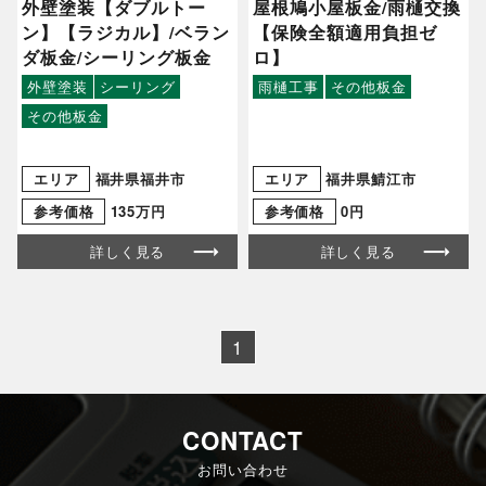
外壁塗装【ダブルトー
屋根鳩小屋板金/雨樋交換
ン】【ラジカル】/ベラン
【保険全額適用負担ゼ
ダ板金/シーリング板金
ロ】
外壁塗装
シーリング
雨樋工事
その他板金
その他板金
エリア
福井県福井市
エリア
福井県鯖江市
参考価格
135万円
参考価格
0円
詳しく見る
詳しく見る
1
CONTACT
お問い合わせ