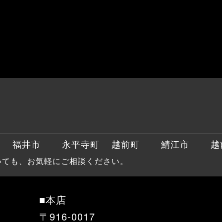
福井市
永平寺町
越前町
鯖江市
越
いても、お気軽にご相談ください。
■本店
〒916-0017