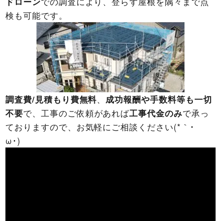
ドローン
での調査により、登らず屋根を隅々まで点
検も可能です。
調査費/見積もり費無料
、
成功報酬や手数料等も一切
不要
で、工事のご依頼があれば
工事代金のみ
で承っ
ておりますので、お気軽にご相談ください(*｀･
ω･)ゞ